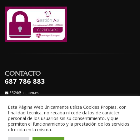
CONTACTO
687 786 883
3324@icajaen.es
bienveleon@hotmail.com
Esta Página Web únicamente utiliza Cookies Propias, con
finalidad técnica, no recaba ni cede datos de carácter
personal de los usuarios sin su consentimiento, y que
permiten el funcionamiento y la prestación de los servicios
ofrecida en la misma.