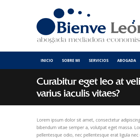
INICIO
SOBRE MI
SERVICIOS
ABOGADA
Curabitur eget leo at vel
varius iaculis vitaes?
Lorem ipsum dolor sit amet, consectetur adipiscing el
bibendum vitae semper a, volutpat eget massa. Lorem
pellentesque odio, nec pellentesque erat ligula nec