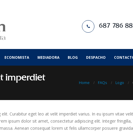
687 786 8
ECONOMISTA
MEDIADORA
BLOG
DESPACHO
CONTACT
it imperdiet
Home
FAQs
Logo
it. Curabitur eget leo at velit imperdiet varius. In eu ipsum vitae veli
 ipsum dolor sit amet, consectetur adipiscing elit. Integer fringilla, 
 massa. Aenean consequat lorem ut felis ullamcorper posuere gravida t