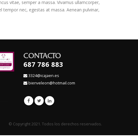
rhoncus vitae, semper a massa. Vivamus ullamcorper,
vel tempor nec, egestas at massa. Aenean pulvinar,
CONTACTO
687 786 883
3324@icajaen.es
bienveleon@hotmail.com
© Copyright 2021. Todos los derechos reservados.