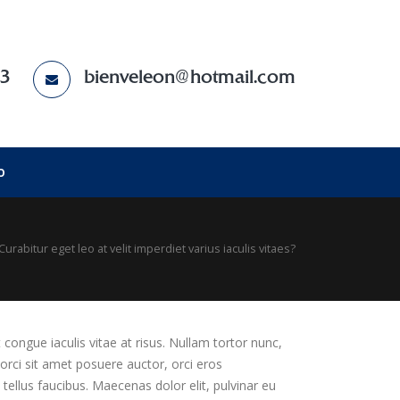
83
bienveleon@hotmail.com
O
Curabitur eget leo at velit imperdiet varius iaculis vitaes?
t congue iaculis vitae at risus. Nullam tortor nunc,
orci sit amet posuere auctor, orci eros
ellus faucibus. Maecenas dolor elit, pulvinar eu