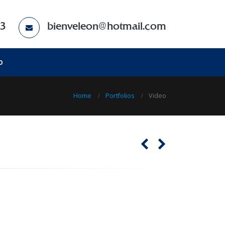
83
bienveleon@hotmail.com
O
Home
Portfolios
Video