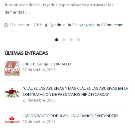
las [...]
27 diciembre, 2018
By
admin
Sin categoría
0 Comments
ÚLTIMAS ENTRADAS
¿¿EL PLAN DE DE URGENCIA DEL PODER JUDIC
TRAMITAR LAS DEMANDAS DE CLÁUSULAS SU
ABOCADO AL FRACASO??
23 diciembre, 2018
USIVAS EN LA
OS”
EUROPA, EN TI CONFIAMOS!!! ¿NULOS O NO 
DOCUMENTOS PRIVADOS DE REBAJA O ELIMI
CLAUSULAS SUELO?
23 diciembre, 2018
ANDER!!